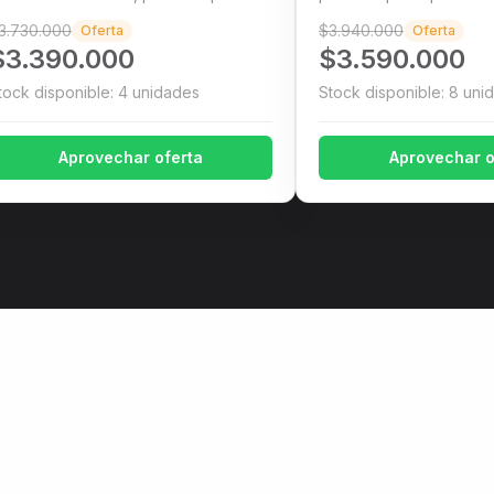
movil...
3.730.000
$3.940.000
Oferta
Oferta
$3.390.000
$3.590.000
tock disponible:
4
unidad
es
Stock disponible:
8
uni
Aprovechar oferta
Aprovechar o