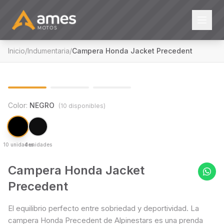
Inicio
/
Indumentaria
/
Campera Honda Jacket Precedent
1
/
3
-
20
% OFF
Color:
NEGRO
(
10
disponible
s
)
10 unidades
4 unidades
Campera Honda Jacket
Precedent
El equilibrio perfecto entre sobriedad y deportividad. La
campera Honda Precedent de Alpinestars es una prenda