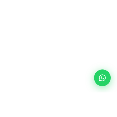
¡Hola! 👋 ¿Buscás tu próxima
moto? Te asesoramos con
modelos Honda, precios y
planes de financiación.
Ahora