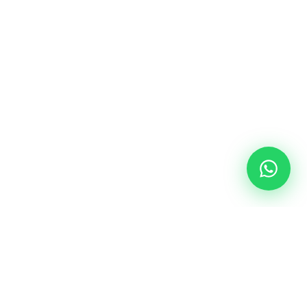
¡Hola! 👋 ¿Buscás tu próxima
moto? Te asesoramos con
modelos Honda, precios y
planes de financiación.
Ahora
© 1987-
2026
. Ames Motos® Concesionario Oficial Honda.